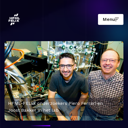
Menu
Onderzoeksinstituut HFML-FELIX
HFML-FELIX onderzoekers Piero Ferrari en
Joost Bakker in het lab