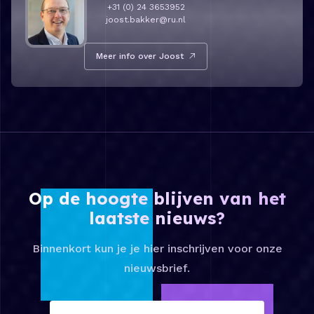
+31 (0) 24 3653952
joost.bakker@ru.nl
Meer info over Joost
Op de hoogte blijven van het
laatste nieuws?
Binnenkort kun je je hier inschrijven voor onze
nieuwsbrief.