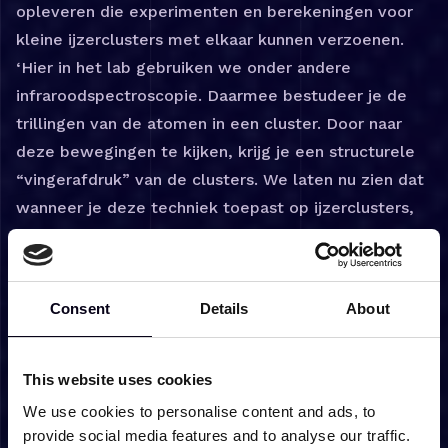
opleveren die experimenten en berekeningen voor
kleine ijzerclusters met elkaar kunnen verzoenen.
‘Hier in het lab gebruiken we onder andere
infraroodspectroscopie. Daarmee bestudeer je de
trillingen van de atomen in een cluster. Door naar
deze bewegingen te kijken, krijg je een structurele
“vingerafdruk” van de clusters. We laten nu zien dat
wanneer je deze techniek toepast op ijzerclusters,
haar gevoeligheid zelfs de subtiele verschillen in
magnetisme zichtbaar kan maken.’
Hoe het werkt
Consent
Details
About
Stel je een cluster van 5 ijzeratomen voor. Die
kunnen zich op verschillende manieren rangschikken.
This website uses cookies
De atomen kunnen bijvoorbeeld in een cirkel staan,
We use cookies to personalise content and ads, to
allemaal op een rechte lijn, of ze vormen misschien
provide social media features and to analyse our traffic.