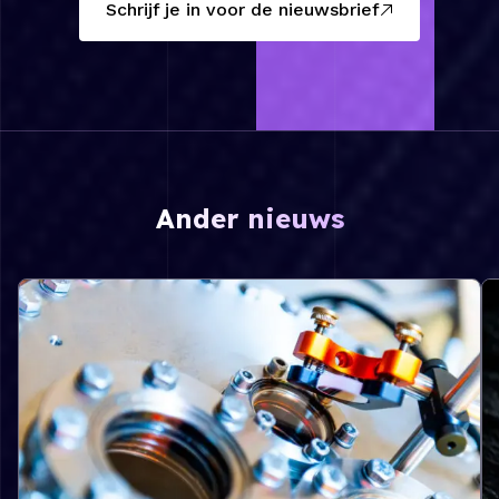
Schrijf je in voor de nieuwsbrief
Ander nieuws
Lees meer over Financiering toegewezen aan twee HFM
Le