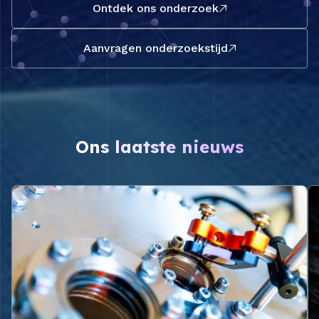
Ontdek ons onderzoek
Aanvragen onderzoekstijd
Ons laatste nieuws
Lees meer over Financiering toegewezen aan twee HFM
Le