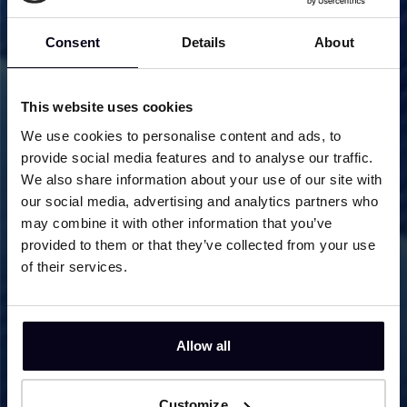
HFML-FELIX is een erkend
onderzoeksinstituut gevestigd in Nijmegen,
Consent
Details
About
waar baanbrekend onderzoek wordt gedaan
naar de eigenschappen en het gedrag van
(nieuwe) materialen en moleculen. Dit lukt
This website uses cookies
door ze bloot te stellen aan extreme
We use cookies to personalise content and ads, to
omstandigheden, waaronder zeer hoge
provide social media features and to analyse our traffic.
magneetvelden en krachtige vrije elektronen
We also share information about your use of our site with
lasers. Het is de enige plek ter wereld waar
our social media, advertising and analytics partners who
deze twee technieken ook nog eens met
may combine it with other information that you’ve
provided to them or that they’ve collected from your use
elkaar gecombineerd kunnen worden.
of their services.
HFML-FELIX is onderdeel van een grote
nationale samenwerking tussen de Radboud
Universiteit, NWO-I, de Technische Universiteit
Allow all
Delft, Universiteit Utrecht, Universiteit
Maastricht, Universiteit Twente, Universiteit
Customize