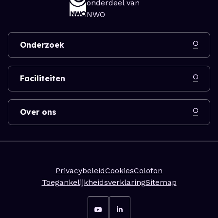
onderdeel van
NWO
Onderzoek
Faciliteiten
Over ons
Privacybeleid
Cookies
Colofon
Toegankelijkheidsverklaring
Sitemap
Ga naar YouTube
Ga naar LinkedIn