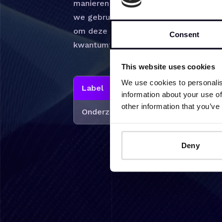
manieren gedragen. Mijn groep ontwi
we gebruiken de unieke hoge-magnetis
om deze exotische elektronische toes
Consent
kwantumtechnologieën en efficiente e
This website uses cookies
We use cookies to personalis
Label
information about your use of
other information that you’ve
Onderzoeksgroepen
Deny