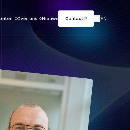
teiten
Over ons
Nieuws
Contact
NL
EN