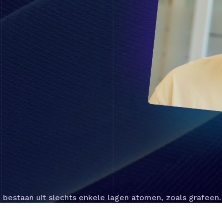
e bestaan uit slechts enkele lagen atomen, zoals grafee
 draaien, kunnen we nieuwe kwantummaterialen maken waar