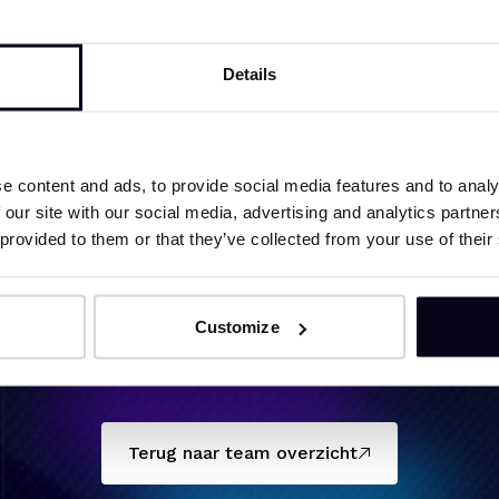
kkelt geavanceerde fabricagemethoden om deze structure
ch-veld­faciliteiten bij HFML-FELIX om hun kwantum­eige
tanden te begrijpen en te beheersen, en zo de basis te 
Details
lektronica.
e content and ads, to provide social media features and to analy
Content
 our site with our social media, advertising and analytics partn
 provided to them or that they’ve collected from your use of their
Semiconductors & Nanostructures
Customize
Terug naar team overzicht