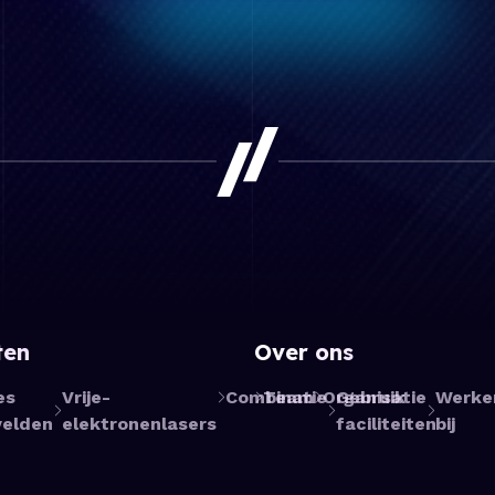
ten
Over ons
es
Vrije-
Combinatie
Team
Organisatie
Gebruik
Werke
elden
elektronenlasers
faciliteiten
bij