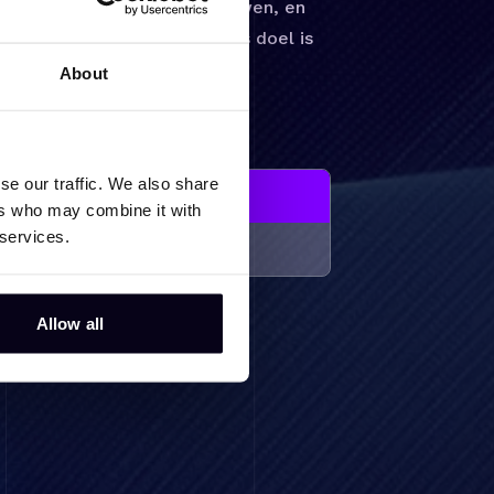
n laag voor laag op te bouwen, en
nschappen te onthullen. Ons doel is
leggen voor toekomstige
About
se our traffic. We also share
ers who may combine it with
 services.
Allow all