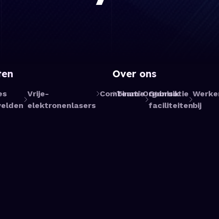
ten
Over ons
es
Vrije-
Combinatie
Team
Organisatie
Gebruik
Werke
elden
elektronenlasers
faciliteiten
bij