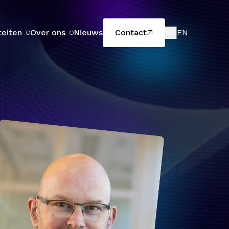
teiten
Over ons
Nieuws
Contact
NL
EN